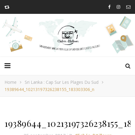
Home
Sri Lanka : Cap Sur Les Plages Du Sud
19389644_10213197326238155_183303306_n
19389644_10213197326238155_1