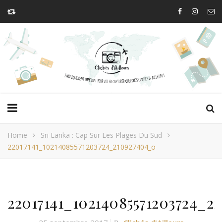
Home
Sri Lanka : Cap Sur Les Plages Du Sud
22017141_10214085571203724_210927404_o
22017141_10214085571203724_2