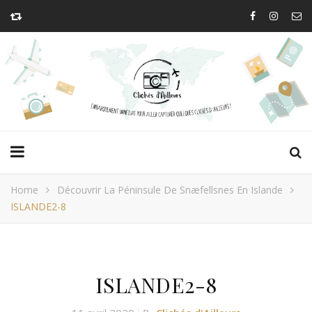
Home
Découvrir La Péninsule De Snæfellsnes En Islande
ISLANDE2-8
ISLANDE2-8