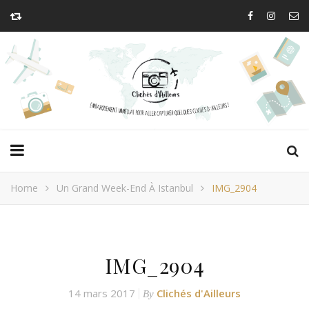
Home
Un Grand Week-End À Istanbul
IMG_2904
IMG_2904
14 mars 2017
Clichés d'Ailleurs
By