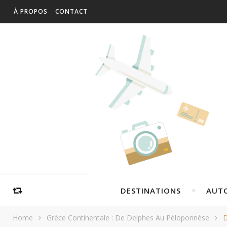
À PROPOS
CONTACT
DESTINATIONS
AUT
Home
Grèce Continentale : De Delphes Au Péloponnèse