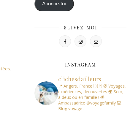
mail
Abonne-toi
SUIVEZ-MOI
INSTAGRAM
itées
.
clichesdailleurs
📍 Angers, France 🇨🇵
🧭 Voyages,
expériences, découvertes
🌍 Solo,
à deux ou en famille !
🌟
Ambassadrice @voyagefamily
💻
Blog voyage :