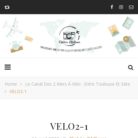
Home
Le Canal Des 2 Mers À Vélo : Entre Toulouse Et Sète
VELO2-1
VELO2-1