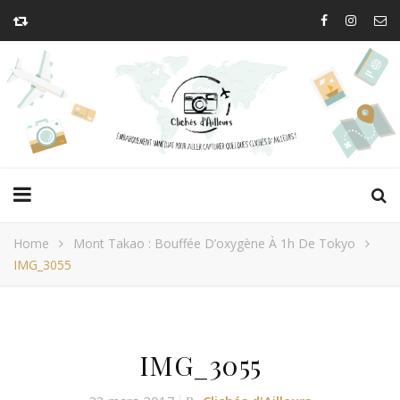
Home
Mont Takao : Bouffée D’oxygène À 1h De Tokyo
IMG_3055
IMG_3055