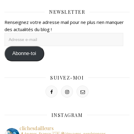
NEWSLETTER
Renseignez votre adresse mail pour ne plus rien manquer
des actualités du blog !
Adresse
e-
mail
Abonne-toi
SUIVEZ-MOI
INSTAGRAM
clichesdailleurs
📍 Angers, France 🇨🇵
🧭 Voyages, expériences,