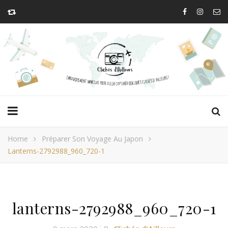
Home
Préparer Son Voyage Au Japon
Lanterns-2792988_960_720-1
lanterns-2792988_960_720-1