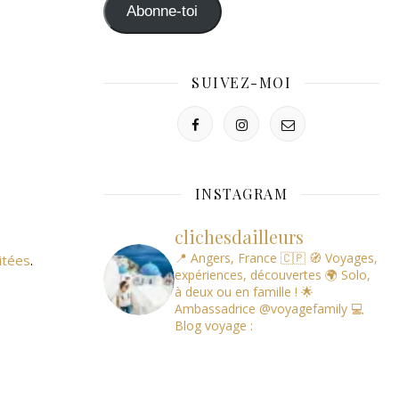
mail
Abonne-toi
SUIVEZ-MOI
INSTAGRAM
clichesdailleurs
📍 Angers, France 🇨🇵
🧭 Voyages,
itées
.
expériences, découvertes
🌍 Solo,
à deux ou en famille !
🌟
Ambassadrice @voyagefamily
💻
Blog voyage :