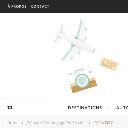
À PROPOS
CONTACT
DESTINATIONS
AUT
Home
Préparer Son Voyage En Croatie
CROATIE7