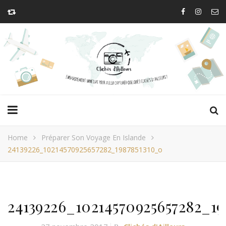
Home
Préparer Son Voyage En Islande
24139226_10214570925657282_1987851310_o
24139226_10214570925657282_19