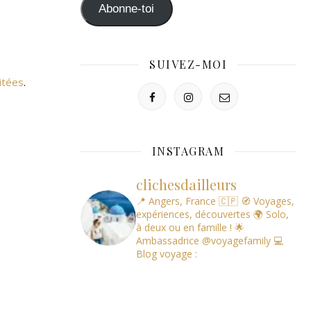
mail
Abonne-toi
SUIVEZ-MOI
itées
.
INSTAGRAM
clichesdailleurs
📍 Angers, France 🇨🇵
🧭 Voyages,
expériences, découvertes
🌍 Solo,
à deux ou en famille !
🌟
Ambassadrice @voyagefamily
💻
Blog voyage :