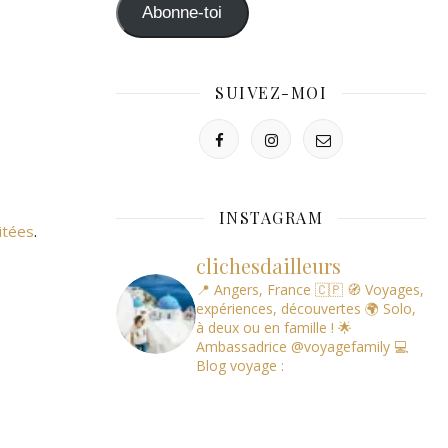
mail
Abonne-toi
SUIVEZ-MOI
INSTAGRAM
itées
.
clichesdailleurs
📍 Angers, France 🇨🇵
🧭 Voyages,
expériences, découvertes
🌍 Solo,
à deux ou en famille !
🌟
Ambassadrice @voyagefamily
💻
Blog voyage :