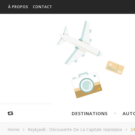
À PROPOS
CONTACT
DESTINATIONS
AUT
Home
Reykjavík : Découverte De La Capitale Islandaise
2