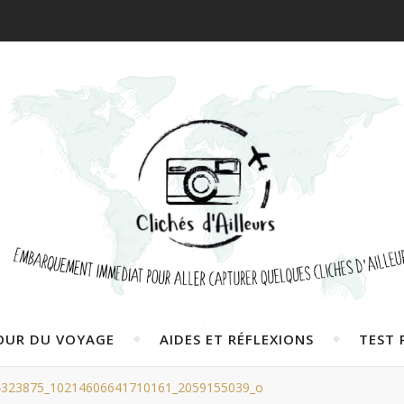
OUR DU VOYAGE
AIDES ET RÉFLEXIONS
TEST 
4323875_10214606641710161_2059155039_o