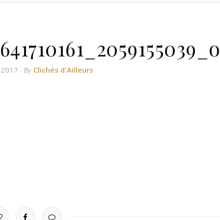
6641710161_2059155039_
 2017
Clichés d'Ailleurs
By