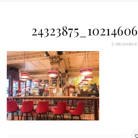
24323875_1021460
2 décembre