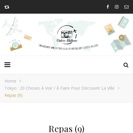
Home
Tokyo : 20 Choses À Voir / À Faire Pour Découvrir La Ville
Repas (9)
Repas (9)