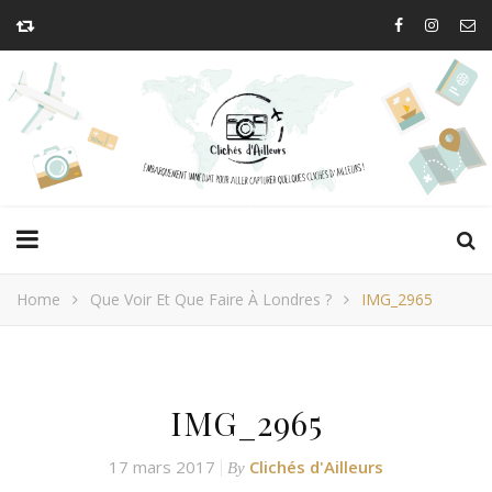
Home
Que Voir Et Que Faire À Londres ?
IMG_2965
IMG_2965
17 mars 2017
Clichés d'Ailleurs
By