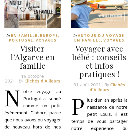
,
,
,
In
In
EN FAMILLE
EUROPE
AUTOUR DU VOYAGE
,
,
PORTUGAL
VOYAGES
EN FAMILLE
VOYAGES
Visiter
Voyager avec
l’Algarve en
bébé : conseils
famille
et infos
pratiques !
19 octobre
2021
Clichés d'Ailleurs
By
31 août 2021
Clichés
N
By
d'Ailleurs
otre voyage au
P
Portugal a sonné
lus d’un an après la
comme un petit
naissance de notre
évènement. D’abord, parce
petit Louis, il est
que nous avons pu voyager
temps de vous partager
de nouveau hors de nos
notre expérience du