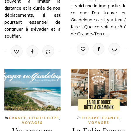
souvent à limiter la
… voici une infime partie de
distance et la durée de nos
ce que l’on trouve en
déplacements. Il est
Guadeloupe car il y a tant à
pourtant essentiel de
faire ! Que ce soit du côté
continuer à s’évader et à
de Grande-Terre…
souffler…
,
,
,
,
In
In
FRANCE
GUADELOUPE
EUROPE
FRANCE
VOYAGES
VOYAGES
Voyager en
La Folie Douce