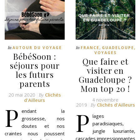
,
,
In
In
AUTOUR DU VOYAGE
FRANCE
GUADELOUPE
VOYAGES
BébéSoon :
Que faire et
séjours pour
visiter en
les futurs
Guadeloupe ?
parents
Mon top 20 !
20 mai 2020
Clichés
By
4 novembre
d'Ailleurs
P
2019
Clichés d'Ailleurs
By
P
endant la
lages
grossesse, nos
paradisiaques,
doutes et nos
jungle luxuriante,
craintes nous poussent
cascades impressionnantes