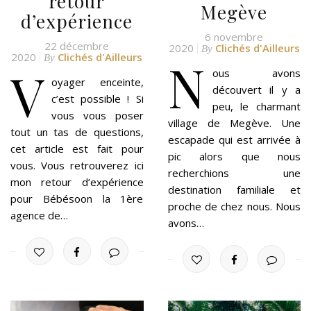
retour
Megève
d’expérience
6 novembre
22 décembre
2020
Clichés d'Ailleurs
By
2020
Clichés d'Ailleurs
N
By
V
ous avons
oyager enceinte,
découvert il y a
c’est possible ! Si
peu, le charmant
vous vous poser
village de Megève. Une
tout un tas de questions,
escapade qui est arrivée à
cet article est fait pour
pic alors que nous
vous. Vous retrouverez ici
recherchions une
mon retour d’expérience
destination familiale et
pour Bébésoon la 1ère
proche de chez nous. Nous
agence de…
avons…