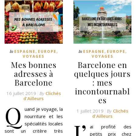
,
,
,
,
In
In
ESPAGNE
EUROPE
ESPAGNE
EUROPE
VOYAGES
VOYAGES
Mes bonnes
Barcelone en
adresses à
quelques jours
Barcelone
: mes
incontournabl
16 juillet 2019
Clichés
By
es
d'Ailleurs
Q
uand je voyage, la
1 juillet 2019
Clichés
By
d'Ailleurs
nourriture et les
J’
spécialités locales
ai profité des
sont un critère très
petits prix chez