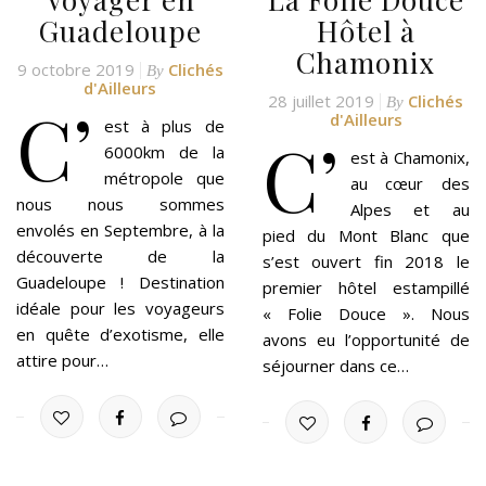
Guadeloupe
Hôtel à
Chamonix
9 octobre 2019
Clichés
By
d'Ailleurs
28 juillet 2019
Clichés
C’
By
d'Ailleurs
est à plus de
C’
6000km de la
est à Chamonix,
métropole que
au cœur des
nous nous sommes
Alpes et au
envolés en Septembre, à la
pied du Mont Blanc que
découverte de la
s’est ouvert fin 2018 le
Guadeloupe ! Destination
premier hôtel estampillé
idéale pour les voyageurs
« Folie Douce ». Nous
en quête d’exotisme, elle
avons eu l’opportunité de
attire pour…
séjourner dans ce…