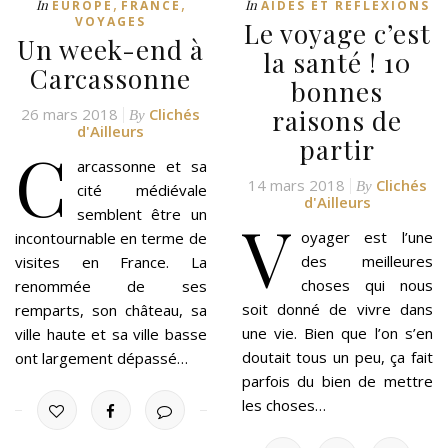
,
,
In
In
EUROPE
FRANCE
AIDES ET RÉFLEXIONS
VOYAGES
Le voyage c’est
Un week-end à
la santé ! 10
Carcassonne
bonnes
raisons de
26 mars 2018
Clichés
By
d'Ailleurs
partir
C
arcassonne et sa
14 mars 2018
Clichés
By
cité médiévale
d'Ailleurs
semblent être un
V
oyager est l’une
incontournable en terme de
des meilleures
visites en France. La
choses qui nous
renommée de ses
soit donné de vivre dans
remparts, son château, sa
une vie. Bien que l’on s’en
ville haute et sa ville basse
doutait tous un peu, ça fait
ont largement dépassé…
parfois du bien de mettre
les choses…