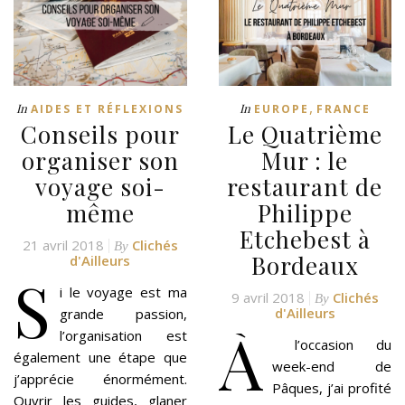
,
In
In
AIDES ET RÉFLEXIONS
EUROPE
FRANCE
Conseils pour
Le Quatrième
organiser son
Mur : le
voyage soi-
restaurant de
même
Philippe
Etchebest à
21 avril 2018
Clichés
By
Bordeaux
d'Ailleurs
S
i le voyage est ma
9 avril 2018
Clichés
By
d'Ailleurs
grande passion,
À
l’organisation est
l’occasion du
également une étape que
week-end de
j’apprécie énormément.
Pâques, j’ai profité
Ouvrir les guides, glaner