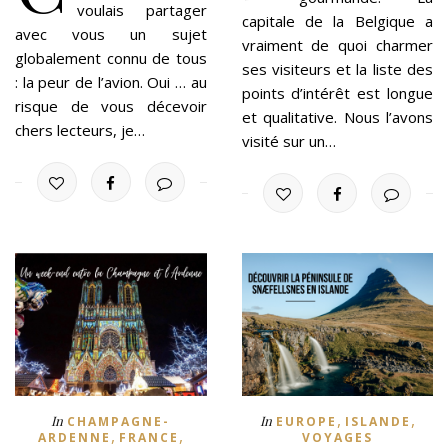
voulais partager
capitale de la Belgique a
avec vous un sujet
vraiment de quoi charmer
globalement connu de tous
ses visiteurs et la liste des
: la peur de l’avion. Oui … au
points d’intérêt est longue
risque de vous décevoir
et qualitative. Nous l’avons
chers lecteurs, je…
visité sur un…
,
,
In
In
CHAMPAGNE-
EUROPE
ISLANDE
,
,
ARDENNE
FRANCE
VOYAGES