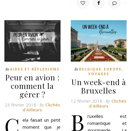
,
,
In
In
AIDES ET RÉFLEXIONS
BELGIQUE
EUROPE
VOYAGES
Peur en avion :
Un week-end à
comment la
Bruxelles
gérer ?
12 février 2018
Clichés
By
23 février 2018
Clichés
By
d'Ailleurs
d'Ailleurs
B
C
ruxelles est
ela faisait un petit
romantique et
moment que je
gourmande. La