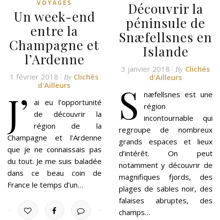
VOYAGES
Découvrir la
Un week-end
péninsule de
entre la
Snæfellsnes en
Champagne et
Islande
l’Ardenne
3 janvier 2018
Clichés
By
1 février 2018
Clichés
d'Ailleurs
By
S
d'Ailleurs
J’
næfellsnes est une
ai eu l’opportunité
région
de découvrir la
incontournable qui
région de la
regroupe de nombreux
Champagne et l’Ardenne
grands espaces et lieux
que je ne connaissais pas
d’intérêt. On peut
du tout. Je me suis baladée
notamment y découvrir de
dans ce beau coin de
magnifiques fjords, des
France le temps d’un…
plages de sables noir, des
falaises abruptes, des
champs…